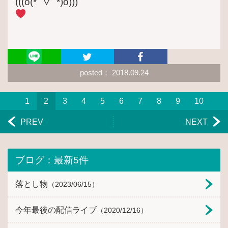
(((o(*ﾟ▽ﾟ*)o)))
posted： 2018.09.24
1
2
3
4
5
6
7
8
9
10
PREV
NEXT
ブログ：最新5件
落とし物
（2023/06/15）
今年最後の配信ライブ
（2020/12/16）