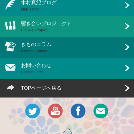
木村真紀ブログ
Maki’s blog
響き合いプロジェクト
Hibiki-ai Project
きものコラム
Kimono Column
お問い合わせ
Contact Form
TOPページへ戻る
Twitter
Youtube公式チャンネル
Facebook
メール・お
Namida will flower someday