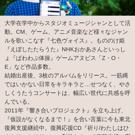
大学在学中からスタジオミュージシャンとして活
動。CM、ゲーム、アニメ音楽など様々なジャン
ルを歌いこなす『七色ヴォイス』。もののけ姫
『えぼしたたらうた』NHKおかあさんといっし
ょ『ぱわわぷ体操』ゲームアヌビス「Z・O・
E」など作品多数。
結婚出産後、3枚のアルバムをリリース。一筋縄
ではいかない日常をキラキラと…せつなく、やさ
しくうたうコンサートは、幅広い世代に共感を呼
んでいる。
2011年『響き合いプロジェクト』を立ち上げ、
『仮設がなくなるまで！』を合い言葉に今も東北
復興支援継続中。復興応援CD『祈り/わたしはひ