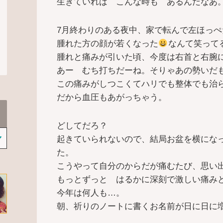
生きていれば こんな時も あるんだなあ
7月終わりのある夜中、家で転んで左ほっ
腫れた方の顔が若くなった
なんて笑って
腫れと痛みが引いた頃、今度は右首と右腕
あー むち打ちだーね。そりゃあの勢いだ
この痛みがしつこくてハリでも整体でも治
だから血圧もあがっちゃう。
どしてだろ？
起きていられないので、結局お盆を横にな
た。
こうやって自分のからだが痛むたび、思い
もっとずっと はるかに深刻で激しい痛み
今年は何人も…。
朝、祈りのノートに書くお名前が日に日に