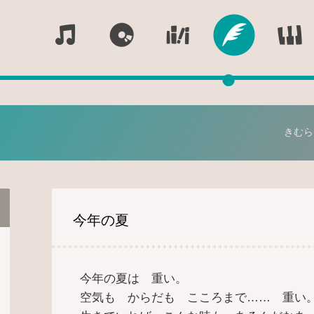
Official Website
●
きむら
今年の夏
今年の夏は 重い。
空気も からだも こころまで…… 重い