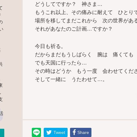
どうしてですか？ 神さま…
て
もうこれ以上、その痛みに耐えて ひとり
ジ
場所を移してまだこれから 次の世界があ
の
それがあなたのご計画…ですか？
い
・
今日も祈る。
筋
だからまだもうしばらく 腕は 痛くても
、
でも天国に行ったら…
共
その時はどうか もう一度 会わせてくだ
、
そして一緒に うたわせて…。
東
し
支
活
Tweet
Share