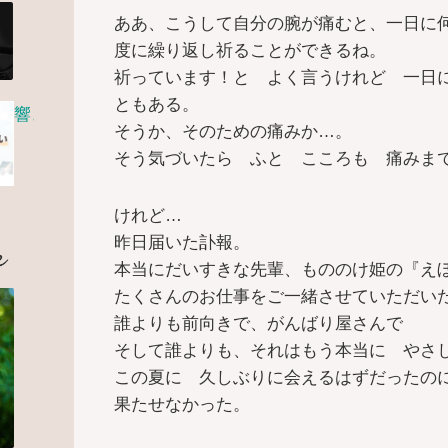
ああ、こうして自分の腕が痛むと、一日に
度に繰り返し祈ることができるね。
祈っています！と よく言うけれど 一日
ともある。
響き合いプロジェクト活動 ご報告・寄付のお願い
そうか、そのための痛みか…。
そう気づいたら ふと こころも 痛みま
けれど…
昨日届いた訃報。
KIMURA MAKI Profile
本当にだいすきな先輩、もののけ姫の『え
たくさんのお仕事をご一緒させていただい
誰よりも前向きで、がんばり屋さんで
そして誰よりも、それはもう本当に やさ
この夏に 久しぶりに会えるはずだったの
果たせなかった。