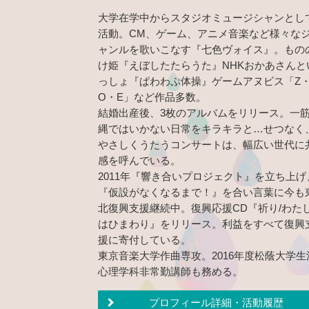
大学在学中からスタジオミュージシャンとし
活動。CM、ゲーム、アニメ音楽など様々な
ャンルを歌いこなす『七色ヴォイス』。もの
け姫『えぼしたたらうた』NHKおかあさんと
っしょ『ぱわわぷ体操』ゲームアヌビス「Z
O・E」など作品多数。
結婚出産後、3枚のアルバムをリリース。一
縄ではいかない日常をキラキラと…せつなく
やさしくうたうコンサートは、幅広い世代に
感を呼んでいる。
2011年『響き合いプロジェクト』を立ち上げ
『仮設がなくなるまで！』を合い言葉に今も
北復興支援継続中。復興応援CD『祈り/わた
はひまわり』をリリース。利益をすべて復興
援に寄付している。
東京音楽大学作曲専攻。2016年度松蔭大学生
心理学科非常勤講師も務める。
プロフィール詳細・活動履歴