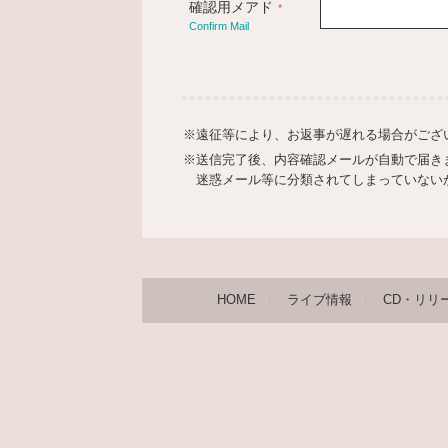
確認用メアド
*
Confirm Mail
※遠征等により、お返事が遅れる場合がござ
※送信完了後、内容確認メールが自動で届き
迷惑メール等に分類されてしまっていない
HOME
ライブ情報
CD・リリ