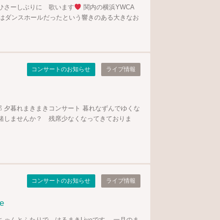
ひさーしぶりに 歌います
関内の横浜YWCA
はダンスホールだったという響きのある大きなお
コンサートのお知らせ
ライブ情報
 夕暮れまきまきコンサート 暮れなずんでゆくな
一緒しませんか？ 残席少なくなってきておりま
コンサートのお知らせ
ライブ情報
e
ちゃんとふたりで はるまきLiveです。 一月のま