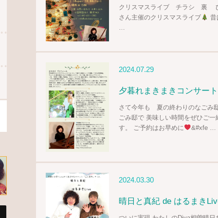
クリスマスライブ チラシ 裏 
さん主催のクリスマスライブ
昔
…
2024.07.29
夕暮れまきまきコンサート
さて今年も 夏の終わりのなごみ邸
ごみ邸で 美味しい時間をぜひご
す。 ご予約はお早めに
&#xfe …
2024.03.30
晴日と真紀 de はるまきLiv
ついに実現 わたしのDiva相曽晴日