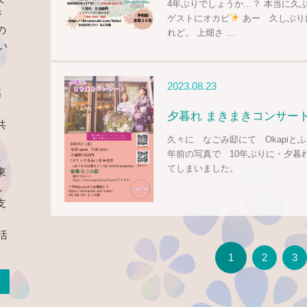
4年ぶりでしょうか…？ 本当に久
ジ
ゲストにオカピ
あー 久しぶり
の
れど。 上畑さ …
い
・
2023.08.23
筋
、
夕暮れ まきまきコンサー
共
久々に なごみ邸にて Okapiとふ
年前の写真で 10年ぶりに・夕暮
、
てしまいました。
東
し
支
活
1
2
3