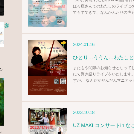
ほろ座さんでのわたしのライブに
てもすてきで、なんかふたりの声も
響き合いプロジェクト活動 ご報告・寄付のお願い
2024.01.16
ひとり…ううん…わたしとpia
KIMURA MAKI Profile
またもや間際のお知らせとなって
にて弾き語りライブをいたします
すが、 なんだかだんだんマニアッ
2023.10.18
UZ MAKI コンサートin 
て