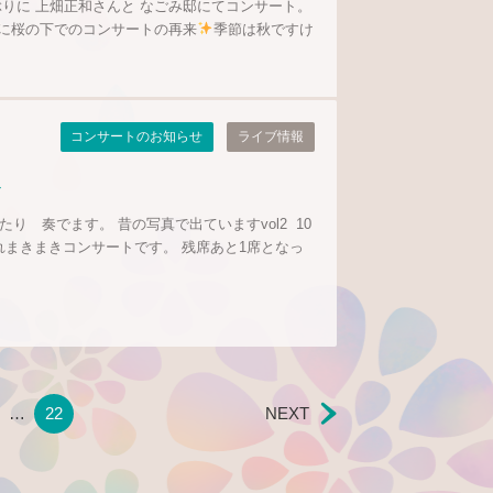
ぶりに 上畑正和さんと なごみ邸にてコンサート。
に桜の下でのコンサートの再来
季節は秋ですけ
コンサートのお知らせ
ライブ情報
ト
たり 奏でます。 昔の写真で出ていますvol2 10
れまきまきコンサートです。 残席あと1席となっ
…
22
NEXT