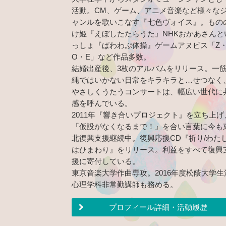
活動。CM、ゲーム、アニメ音楽など様々な
ャンルを歌いこなす『七色ヴォイス』。もの
け姫『えぼしたたらうた』NHKおかあさんと
っしょ『ぱわわぷ体操』ゲームアヌビス「Z
O・E」など作品多数。
結婚出産後、3枚のアルバムをリリース。一
縄ではいかない日常をキラキラと…せつなく
やさしくうたうコンサートは、幅広い世代に
感を呼んでいる。
2011年『響き合いプロジェクト』を立ち上げ
『仮設がなくなるまで！』を合い言葉に今も
北復興支援継続中。復興応援CD『祈り/わた
はひまわり』をリリース。利益をすべて復興
援に寄付している。
東京音楽大学作曲専攻。2016年度松蔭大学生
心理学科非常勤講師も務める。
プロフィール詳細・活動履歴