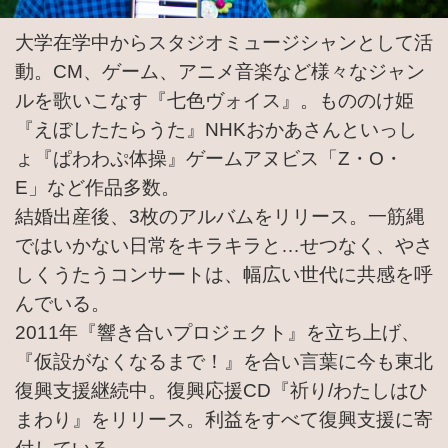
大学在学中からスタジオミュージシャンとして活
動。CM、ゲーム、アニメ音楽など様々なジャン
ルを歌いこなす『七色ヴォイス』。もののけ姫
『えぼしたたらうた』NHKおかあさんといっし
ょ『ぱわわぷ体操』ゲームアヌビス「Z・O・
E」など作品多数。
結婚出産後、3枚のアルバムをリリース。一筋縄
ではいかない日常をキラキラと…せつなく、やさ
しくうたうコンサートは、幅広い世代に共感を呼
んでいる。
2011年『響き合いプロジェクト』を立ち上げ、
『仮設がなくなるまで！』を合い言葉に今も東北
復興支援継続中。復興応援CD『祈り/わたしはひ
まわり』をリリース。利益をすべて復興支援に寄