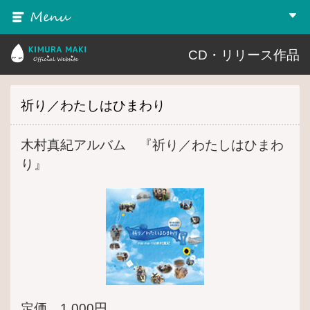
MENU
▼
木村真紀 Official Website
CD・リリース作品
祈り／わたしはひまわり
木村真紀アルバム 『祈り／わたしはひまわ
り』
定価 1,000円