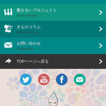
響き合いプロジェクト
Hibiki-ai Project
きものコラム
Kimono Column
お問い合わせ
Contact Form
TOPページへ戻る
Twitter
Youtube公式チャンネル
Facebook
メール・お
Namida will flower someday