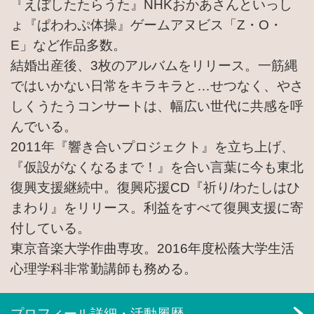
『えぼしたたらうた』NHKおかあさんといっし
ょ『ぱわわぷ体操』ゲームアヌビス「Z・O・
E」など作品多数。
結婚出産後、3枚のアルバムをリリース。一筋縄
ではいかない日常をキラキラと…せつなく、やさ
しくうたうコンサートは、幅広い世代に共感を呼
んでいる。
2011年『響き合いプロジェクト』を立ち上げ、
『仮設がなくなるまで！』を合い言葉に今も東北
復興支援継続中。復興応援CD『祈り/わたしはひ
まわり』をリリース。利益をすべて復興支援に寄
付している。
東京音楽大学作曲専攻。2016年度松蔭大学生活
心理学科非常勤講師も務める。
プロフィール詳細・活動履歴